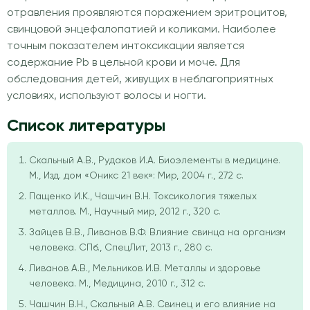
отравления проявляются поражением эритроцитов,
свинцовой энцефалопатией и коликами. Наиболее
точным показателем интоксикации является
содержание Pb в цельной крови и моче. Для
обследования детей, живущих в неблагоприятных
условиях, используют волосы и ногти.
Список литературы
Скальный А.В., Рудаков И.А. Биоэлементы в медицине.
М., Изд. дом «Оникс 21 век»: Мир, 2004 г., 272 с.
Пащенко И.К., Чашчин В.Н. Токсикология тяжелых
металлов. М., Научный мир, 2012 г., 320 с.
Зайцев В.В., Ливанов В.Ф. Влияние свинца на организм
человека. СПб., СпецЛит, 2013 г., 280 с.
Ливанов А.В., Мельников И.В. Металлы и здоровье
человека. М., Медицина, 2010 г., 312 с.
Чашчин В.Н., Скальный А.В. Свинец и его влияние на