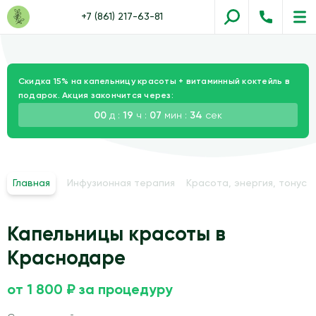
+7 (861) 217-63-81
Скидка 15% на капельницу красоты + витаминный коктейль в
подарок. Акция закончится через:
00
д :
19
ч :
07
мин :
33
сек
Главная
Инфузионная терапия
Красота, энергия, тонус
Капельницы красоты в
Краснодаре
от 1 800 ₽ за процедуру