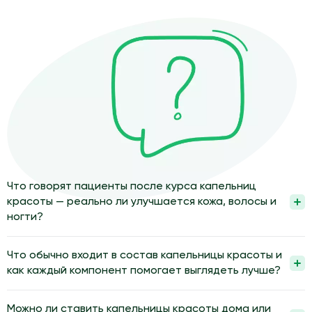
Что говорят пациенты после курса капельниц
красоты — реально ли улучшается кожа, волосы и
ногти?
По отзывам пациентов после курса капельниц кожа выглядит
более ровной, волосы плотнее, а ногти крепче. Такой эффект
Что обычно входит в состав капельницы красоты и
связывают с восполнением дефицита витаминов и
как каждый компонент помогает выглядеть лучше?
аминокислот. Улучшается увлажнение кожи изнутри и
В состав обычно входят витамины, аминокислоты,
микроциркуляция. Результат появляется не сразу, а
микроэлементы и антиоксиданты, поддерживающие общее
Можно ли ставить капельницы красоты дома или