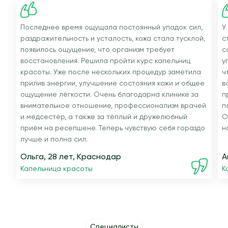
Последнее время ощущала постоянный упадок сил,
У
раздражительность и усталость, кожа стала тусклой,
с
появилось ощущение, что организм требует
с
восстановления. Решила пройти курс капельниц
у
красоты. Уже после нескольких процедур заметила
ч
прилив энергии, улучшение состояния кожи и общее
в
ощущение лёгкости. Очень благодарна клинике за
п
внимательное отношение, профессионализм врачей
п
и медсестёр, а также за тёплый и дружелюбный
О
приём на ресепшене. Теперь чувствую себя гораздо
н
лучше и полна сил.
Ольга, 28 лет, Краснодар
А
Капельница красоты
К
Специалисты