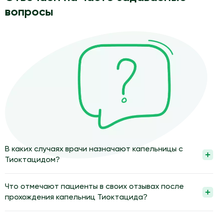
вопросы
В каких случаях врачи назначают капельницы с
Тиоктацидом?
Капельницы с Тиоктацидом назначают при нарушениях
работы периферических нервов и обмена веществ по
Что отмечают пациенты в своих отзывах после
назначению врача. Часто это повреждение нервов на фоне
прохождения капельниц Тиоктацида?
повышенного сахара, токсические воздействия,
Пациенты часто отмечают уменьшение жжения, онемения и
метаболические нарушения. Врач оценивает жалобы,