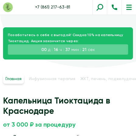
+7 (861) 217-63-81
Позаботьтесь о себе с выгодой! Скидка 10% на капельницу
Тиоктацид. Акция закончится через:
00
д :
16
ч :
37
мин :
20
сек
Главная
Инфузионная терапия
ЖКТ, печень, поджелудочн
Капельница Тиоктацида в
Краснодаре
от 3 000 ₽ за процедуру