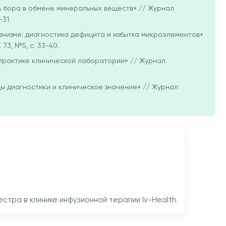
оль бора в обмене минеральных веществ» // Журнал
31.
ганизме: диагностика дефицита и избытка микроэлементов»
73, №5, с. 33-40.
 в практике клинической лаборатории» // Журнал
оды диагностики и клиническое значение» // Журнал
тра в клинике инфузионной терапии Iv-Health