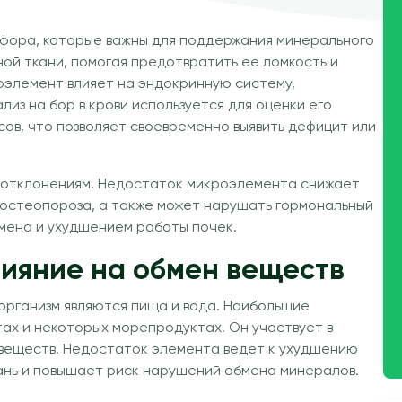
осфора, которые важны для поддержания минерального
ной ткани, помогая предотвратить ее ломкость и
роэлемент влияет на эндокринную систему,
из на бор в крови используется для оценки его
ов, что позволяет своевременно выявить дефицит или
м отклонениям. Недостаток микроэлемента снижает
и остеопороза, а также может нарушать гормональный
бмена и ухудшением работы почек.
лияние на обмен веществ
организм являются пища и вода. Наибольшие
тах и некоторых морепродуктах. Он участвует в
 веществ. Недостаток элемента ведет к ухудшению
кань и повышает риск нарушений обмена минералов.