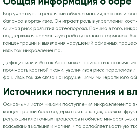
Общая информация о боре
Бор участвует в регуляции обмена магния, кальция и ф
баланса в организме. Он играет роль в укреплении кост
снижая риск развития остеопороза. Помимо этого, мик
поддерживая нормальную работу половых гормонов. Анал
концентрации и выявления нарушений обменных процесс
избыток микроэлемента.
Дефицит или избыток бора может привести к различны
прочность костной ткани, увеличивая риск переломов 
фон. Избыток же связан с нарушениями минерального о
Источники поступления и в
Основными источниками поступления микроэлемента в 
концентрации бора содержатся в овощах, орехах, фрук
регуляции клеточных процессов и обмене минеральных
всасывания кальция и магния, что ослабляет костную т