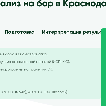
ализ на бор в Краснод
Подготовка
Интерпретация результ
ия бора в биоматериалах.
уктивно-связанной плазмой (ИСП-МС).
микрограммы на грамм (мкг/г).
70.001 (моча), A09.01.011.001 (волосы).