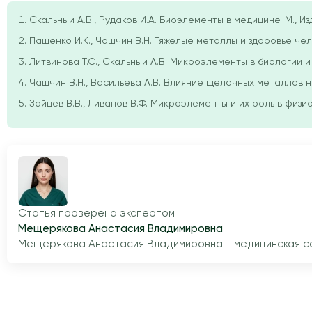
Скальный А.В., Рудаков И.А. Биоэлементы в медицине. М., Изд.
Пащенко И.К., Чашчин В.Н. Тяжёлые металлы и здоровье челове
Литвинова Т.С., Скальный А.В. Микроэлементы в биологии и м
Чашчин В.Н., Васильева А.В. Влияние щелочных металлов на 
Зайцев В.В., Ливанов В.Ф. Микроэлементы и их роль в физиол
Статья проверена экспертом
Мещерякова Анастасия Владимировна
Мещерякова Анастасия Владимировна - медицинская сес