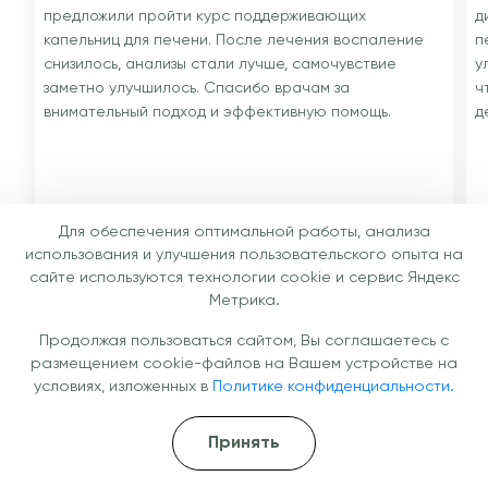
предложили пройти курс поддерживающих
д
капельниц для печени. После лечения воспаление
п
снизилось, анализы стали лучше, самочувствие
у
заметно улучшилось. Спасибо врачам за
ч
внимательный подход и эффективную помощь.
д
Для обеспечения оптимальной работы, анализа
использования и улучшения пользовательского опыта на
Андрей, 34 года, Краснодар
М
сайте используются технологии cookie и сервис Яндекс
Капельница для печени
К
Метрика.
Продолжая пользоваться сайтом, Вы соглашаетесь с
размещением cookie-файлов на Вашем устройстве на
условиях, изложенных в
Политике конфиденциальности.
Специалисты
Принять
Наши врачи — ваша уверенность в