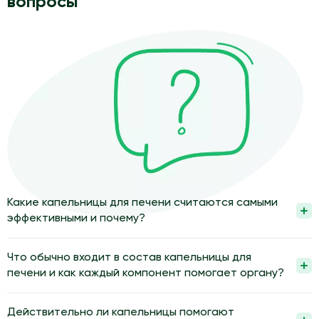
вопросы
Какие капельницы для печени считаются самыми
эффективными и почему?
Самыми эффективными считаются капельницы, состав
которых врач подбирает по результатам обследования
Что обычно входит в состав капельницы для
печени и общего состояния. В них обычно сочетают
печени и как каждый компонент помогает органу?
растворы для детоксикации, вещества для поддержки клеток
Состав капельницы обычно включает раствор электролитов,
печени и коррекции обмена. Такой подход помогает
который восстанавливает водно-солевой баланс и улучшает
Действительно ли капельницы помогают
уменьшить нагрузку на орган и улучшить его функции.