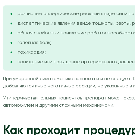
различные аллергические реакции в виде сыпи на
диспептические явления в виде тошноты, рвоты, 
общая слабость и понижение работоспособности
головная боль;
тахикардия;
понижение или повышение артериального давления
При умеренной симптоматике волноваться не следует. С
добавляются иные негативные реакции, не указанные в 
У гиперчувствительных пациентов препарат может оказы
автомобилем и другими сложными механизмами.
Как проходит процеду