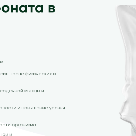
оната в
h»
сил после физических и
ердечной мышцы и
алости и повышение уровня
сти организма.
ной и