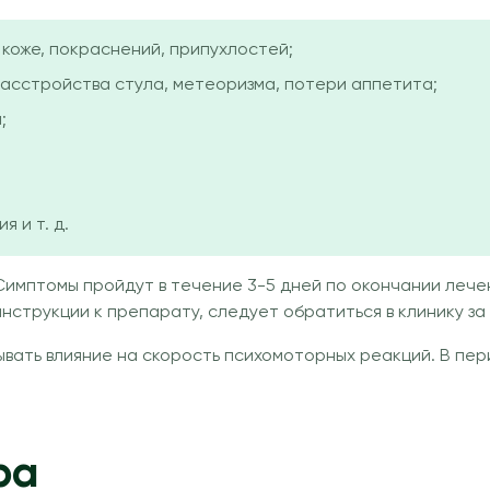
 коже, покраснений, припухлостей;
расстройства стула, метеоризма, потери аппетита;
;
 и т. д.
имптомы пройдут в течение 3-5 дней по окончании лечен
инструкции к препарату, следует обратиться в клинику з
вать влияние на скорость психомоторных реакций. В пер
ра