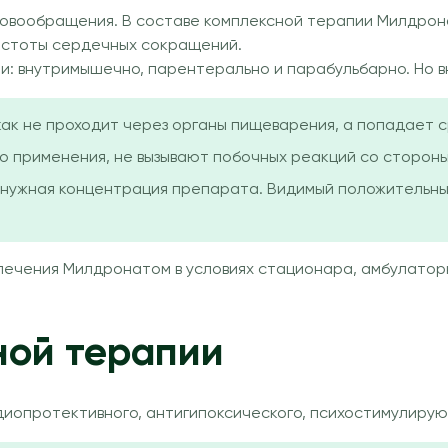
ровообращения. В составе комплексной терапии Милдрона
астоты сердечных сокращений.
и: внутримышечно, парентерально и парабульбарно. Но 
ак не проходит через органы пищеварения, а попадает ср
о применения, не вызывают побочных реакций со стороны
 нужная концентрация препарата. Видимый положительный
 лечения Милдронатом в условиях стационара, амбулаторн
ной терапии
диопротективного, антигипоксического, психостимулиру