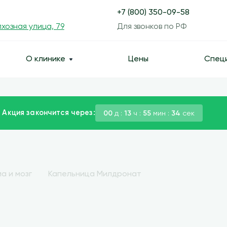
+7 (800) 350-09-58
хозная улица, 79
Для звонков по РФ
О клинике
Цены
Спец
 Акция закончится через:
00
д :
13
ч :
55
мин :
33
сек
а и мозг
Капельница Милдронат