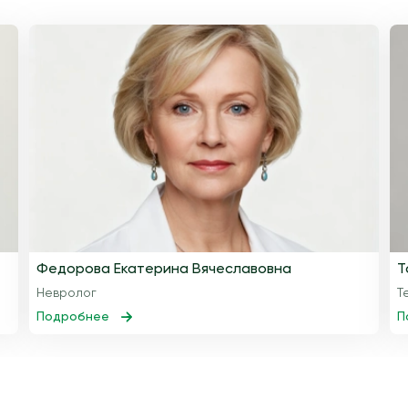
Федорова Екатерина Вячеславовна
Т
Невролог
Т
Подробнее
П