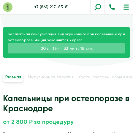
+7 (861) 217-63-81
Бесплатная консультация эндокринолога при капельнице при
остеопорозе. Акция закончится через:
00
д :
15
ч :
33
мин :
17
сек
Главная
Инфузионная терапия
Кости, суставы, обмен в
Капельницы при остеопорозе в
Краснодаре
от 2 800 ₽ за процедуру