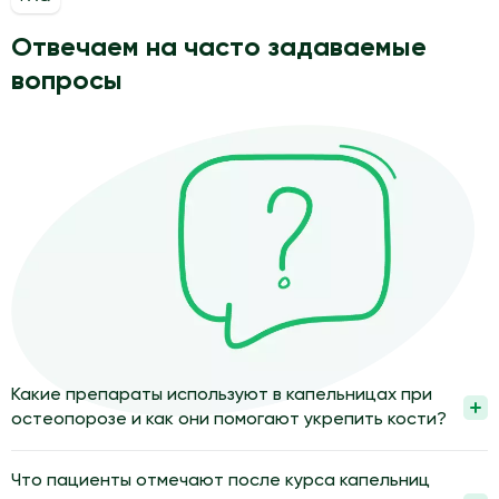
Отвечаем на часто задаваемые
вопросы
Какие препараты используют в капельницах при
остеопорозе и как они помогают укрепить кости?
В капельницах при остеопорозе используют препараты,
которые замедляют разрушение костей и улучшают их
Что пациенты отмечают после курса капельниц