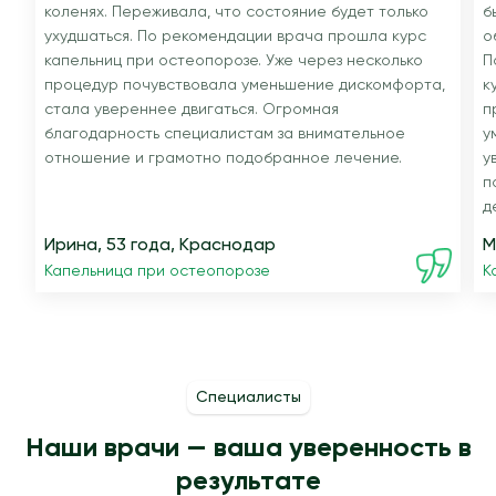
коленях. Переживала, что состояние будет только
б
ухудшаться. По рекомендации врача прошла курс
о
капельниц при остеопорозе. Уже через несколько
П
процедур почувствовала уменьшение дискомфорта,
к
стала увереннее двигаться. Огромная
п
благодарность специалистам за внимательное
у
отношение и грамотно подобранное лечение.
у
п
д
Ирина, 53 года, Краснодар
М
Капельница при остеопорозе
К
Специалисты
Наши врачи — ваша уверенность в
результате