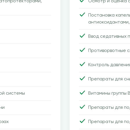
патопротекторами,
Осмотр и оценка 
Постановка капел
антиоксидантами
Ввод седативных 
Противорвотные 
Контроль давления
Препараты для сн
ой системы
Витамины группы B
ни
Препараты для п
озах
Препараты для по