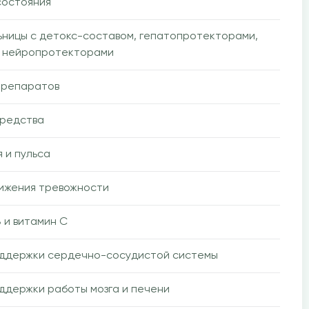
состояния
ьницы с детокс-составом, гепатопротекторами,
, нейропротекторами
препаратов
средства
 и пульса
ижения тревожности
 и витамин C
оддержки сердечно-сосудистой системы
ддержки работы мозга и печени