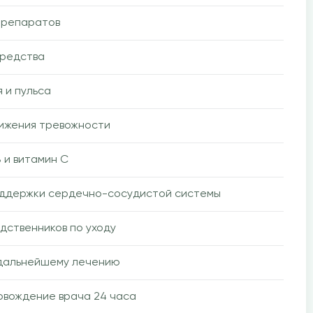
препаратов
средства
 и пульса
ижения тревожности
 и витамин C
оддержки сердечно-сосудистой системы
дственников по уходу
 дальнейшему лечению
вождение врача 24 часа