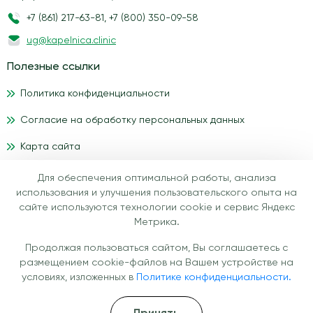
+7 (861) 217-63-81
,
+7 (800) 350-09-58
ug@kapelnica.clinic
Полезные ссылки
Политика конфиденциальности
Согласие на обработку персональных данных
Карта сайта
Для обеспечения оптимальной работы, анализа
Материалы, размещенные на данном сайте, носят
использования и улучшения пользовательского опыта на
информационный характер и предназначены для
сайте используются технологии cookie и сервис Яндекс
образовательных целей. Посетители сайта медицинского
Метрика.
центра IV-health не должны использовать их в качестве
врачебных рекомендаций. Определение диагноза и выбор
Продолжая пользоваться сайтом, Вы соглашаетесь с
методики лечения остается исключительной прерогативой
размещением cookie-файлов на Вашем устройстве на
вашего лечащего врача! Медицинский центр IV-health не
условиях, изложенных в
Политике конфиденциальности.
несёт ответственности за возможные негативные последствия,
возникшие в результате использования информации,