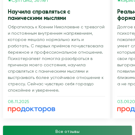
Султана, 36 лет
Кирил
Научила справляться с
Реаль
паническими мыслями
форма
Обратилась к Ксении Николаевне с тревогой
Долгое 
и постоянным внутренним напряжением,
психоте
которое мешало нормально жить и
пожалел
работать. С первых приёмов почувствовала
умеет с
бережное и профессиональное отношение.
которые
Психотерапевт помогла разобраться в
свои пр
причинах моего состояния, научила
выгоран
справляться с паническими мыслями и
появилис
выстраивать более устойчивое отношение к
близким
стрессу. Сейчас чувствую себя гораздо
а не пр
спокойнее и увереннее.
08.11.2025
03.09.2
Все отзывы