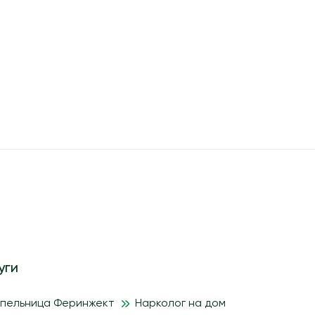
уги
апельница Феринжект
Нарколог на дом